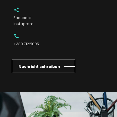
share
Facebook
Instagram
phone
+389 71221095
Nachricht schreiben